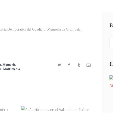
B
ria Democratica del Guadiato
,
Memoria La Granjuela
,
Bu
E
a
,
Memoria
a
,
Multimedia