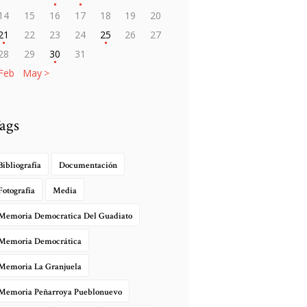
14
15
16
17
18
19
20
21
22
23
24
25
26
27
28
29
30
31
 Feb
May »
ags
Bibliografía
Documentación
Fotografía
Media
Memoria Democratica Del Guadiato
Memoria Democrática
Memoria La Granjuela
Memoria Peñarroya Pueblonuevo