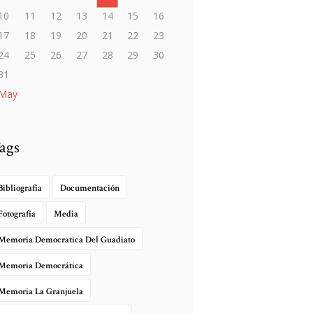
10
11
12
13
14
15
16
17
18
19
20
21
22
23
24
25
26
27
28
29
30
31
 May
ags
Bibliografía
Documentación
Fotografía
Media
Memoria Democratica Del Guadiato
Memoria Democrática
Memoria La Granjuela