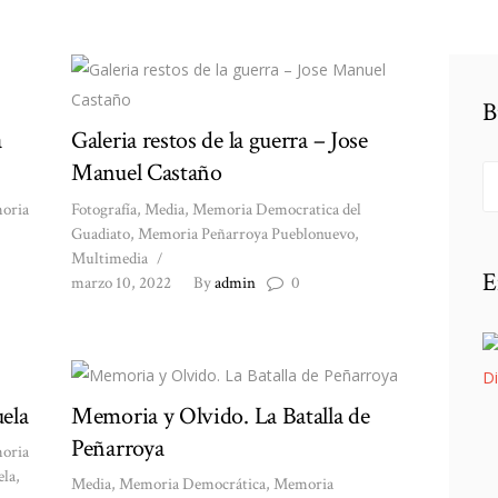
B
a
Galeria restos de la guerra – Jose
Manuel Castaño
Bu
oria
Fotografía
,
Media
,
Memoria Democratica del
Guadiato
,
Memoria Peñarroya Pueblonuevo
,
Multimedia
E
marzo 10, 2022
By
admin
0
ela
Memoria y Olvido. La Batalla de
Peñarroya
oria
ela
,
Media
,
Memoria Democrática
,
Memoria