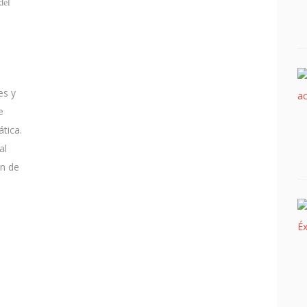
del
es y
e
tica.
al
ón de