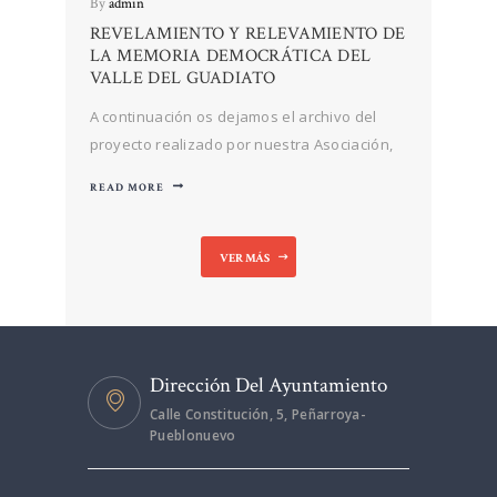
By
admin
REVELAMIENTO Y RELEVAMIENTO DE
LA MEMORIA DEMOCRÁTICA DEL
VALLE DEL GUADIATO
A continuación os dejamos el archivo del
proyecto realizado por nuestra Asociación,
«REVELAMIENTO Y RELEVAMIENTO DE LA
READ MORE
MEMORIADEMOCRÁTICA DEL VALLE DEL
GUADIATO», proyecto realizado a través de
la Subvención de Diputación de Córdoba,
VER MÁS
convocatoria 2021 para proyectos de
recuperación de la memoria democrática
destinada asociaciones…
Dirección Del Ayuntamiento
Calle Constitución, 5, Peñarroya-
Pueblonuevo