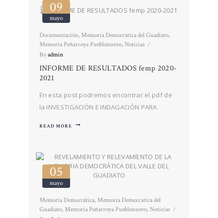
09
una herramienta para acceder a los
mayo
expedientes completos de todos los
consejos de guerra incoados en Córdoba…
Documentación
,
Memoria Democratica del Guadiato
,
Memoria Peñarroya Pueblonuevo
,
Noticias
By
admin
INFORME DE RESULTADOS femp 2020-
2021
En esta post podremos encontrar el pdf de
la INVESTIGACIÓN E INDAGACIÓN PARA
LOCALIZACIÓN DE FOSA COMÚN EN EL
READ MORE
CEMENTERIO MUNICIPAL DE PEÑARROYA-
PUEBLONUEVO (Córdoba). Un informe
completo que nos permite saber más acerca
05
de nuestro pasado con el fin de poner en
valor toda nuestra…
mayo
Memoria Democrática
,
Memoria Democratica del
Guadiato
,
Memoria Peñarroya Pueblonuevo
,
Noticias