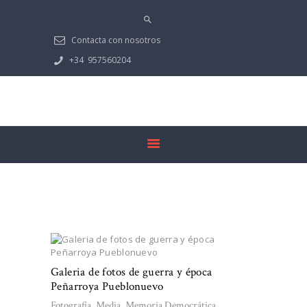
PRESENTACIÓN
PEÑARROYA-
Contacta con nosotros
PUEBLONUEVO
+34
957560204
MULTIMEDIA
NOTICIAS
GUADIATO
DOCUMENTACIÓN
Fotografía
Galeria de fotos de guerra y época
Peñarroya Pueblonuevo
Fotografía
,
Media
,
Memoria Democrática
,