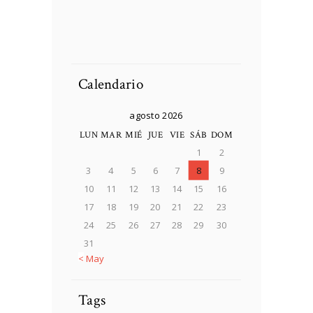
DCIM100MEDIADJI_
0025.JPG
Soldier preparing
Soldier preparing
tactical gear for action
tactical gear for action
Soldier preparing
Person Choosing
battle.
battle.
tactical gear for action
Destination On Map
battle.
Concept
Calendario
agosto 2026
LUN
MAR
MIÉ
JUE
VIE
SÁB
DOM
1
2
3
4
5
6
7
8
9
10
11
12
13
14
15
16
17
18
19
20
21
22
23
24
25
26
27
28
29
30
31
« May
Tags