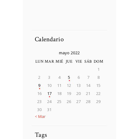
DCIM100MEDIADJI_
0025.JPG
Soldier preparing
Soldier preparing
tactical gear for action
tactical gear for action
Soldier preparing
Person Choosing
battle.
battle.
tactical gear for action
Destination On Map
battle.
Concept
Calendario
mayo 2022
LUN
MAR
MIÉ
JUE
VIE
SÁB
DOM
1
2
3
4
5
6
7
8
9
10
11
12
13
14
15
16
17
18
19
20
21
22
23
24
25
26
27
28
29
30
31
« Mar
Tags