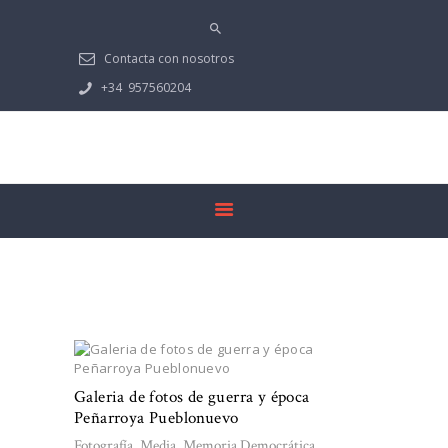
PRESENTACIÓN
PEÑARROYA-
Contacta con nosotros
PUEBLONUEVO
+34
957560204
MULTIMEDIA
NOTICIAS
GUADIATO
DOCUMENTACIÓN
Tag: Fotografía
Galeria de fotos de guerra y época
Peñarroya Pueblonuevo
Fotografía
,
Media
,
Memoria Democrática
,