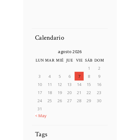
DCIM100MEDIADJI_
0025.JPG
Soldier preparing
Soldier preparing
tactical gear for action
tactical gear for action
Soldier preparing
Person Choosing
battle.
battle.
tactical gear for action
Destination On Map
battle.
Concept
Calendario
agosto 2026
LUN
MAR
MIÉ
JUE
VIE
SÁB
DOM
1
2
3
4
5
6
7
8
9
10
11
12
13
14
15
16
17
18
19
20
21
22
23
24
25
26
27
28
29
30
31
« May
Tags