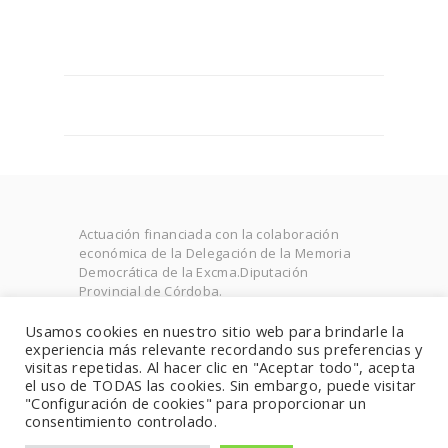
Actuación financiada con la colaboración
económica de la Delegación de la Memoria
Democrática de la Excma.Diputación
Provincial de Córdoba.
Expediente: MDCC20- 001.0011
Usamos cookies en nuestro sitio web para brindarle la
experiencia más relevante recordando sus preferencias y
visitas repetidas. Al hacer clic en "Aceptar todo", acepta
el uso de TODAS las cookies. Sin embargo, puede visitar
Developed by BeYourNetwork, All rights
"Configuración de cookies" para proporcionar un
reserved. Términos de uso and Política de
consentimiento controlado.
privacidad