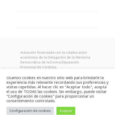
Actuación financiada con la colaboración
económica de la Delegación de la Memoria
Democrática de la Excma.Diputación
Provincial de Córdoba.
Expediente: MDCC20- 001.0011
Usamos cookies en nuestro sitio web para brindarle la
experiencia más relevante recordando sus preferencias y
visitas repetidas. Al hacer clic en "Aceptar todo", acepta
el uso de TODAS las cookies. Sin embargo, puede visitar
Developed by BeYourNetwork, All rights
"Configuración de cookies" para proporcionar un
reserved. Términos de uso and Política de
consentimiento controlado.
privacidad
Configuración de cookies
Aceptar