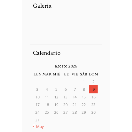
Galeria
DCIM100MEDIADJI_
0025.JPG
Soldier preparing
Soldier preparing
tactical gear for action
tactical gear for action
Soldier preparing
Person Choosing
battle.
battle.
tactical gear for action
Destination On Map
battle.
Concept
Calendario
agosto 2026
LUN
MAR
MIÉ
JUE
VIE
SÁB
DOM
1
2
3
4
5
6
7
8
9
10
11
12
13
14
15
16
17
18
19
20
21
22
23
24
25
26
27
28
29
30
31
« May