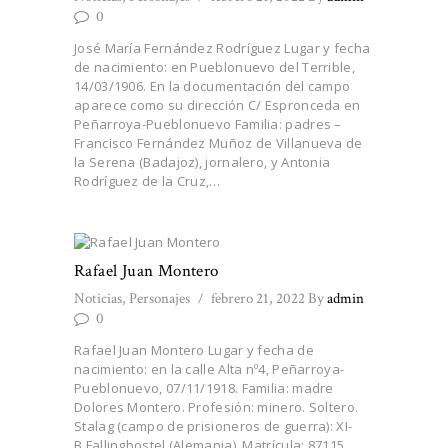
0
José María Fernández Rodríguez Lugar y fecha
de nacimiento: en Pueblonuevo del Terrible,
14/03/1906. En la documentación del campo
aparece como su dirección C/ Espronceda en
Peñarroya-Pueblonuevo Familia: padres –
Francisco Fernández Muñoz de Villanueva de
la Serena (Badajoz), jornalero, y Antonia
Rodríguez de la Cruz,…
Rafael Juan Montero
Noticias
,
Personajes
febrero 21, 2022
By
admin
0
Rafael Juan Montero Lugar y fecha de
nacimiento: en la calle Alta nº4, Peñarroya-
Pueblonuevo, 07/11/1918. Familia: madre
Dolores Montero. Profesión: minero. Soltero.
Stalag (campo de prisioneros de guerra): XI-
B Fallingbostel (Alemania). Matrícula: 87115.