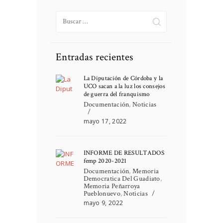
Buscar:
Entradas recientes
La Diputación de Córdoba y la
UCO sacan a la luz los consejos
de guerra del franquismo
Documentación
,
Noticias
mayo 17, 2022
INFORME DE RESULTADOS
femp 2020-2021
Documentación
,
Memoria
Democratica Del Guadiato
,
Memoria Peñarroya
Pueblonuevo
,
Noticias
mayo 9, 2022