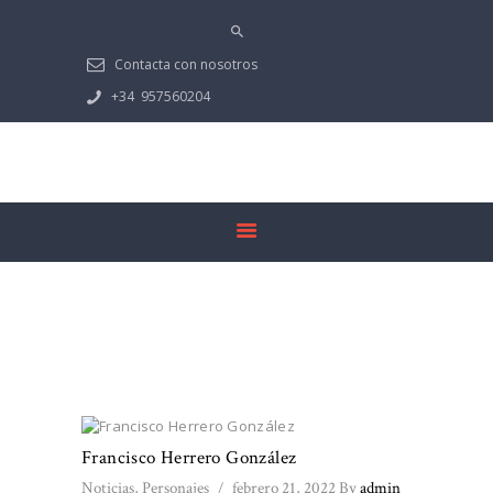
PRESENTACIÓN
PEÑARROYA-
Contacta con nosotros
PUEBLONUEVO
+34
957560204
MULTIMEDIA
NOTICIAS
GUADIATO
DOCUMENTACIÓN
Monthly Archives:
febrero 2022
Francisco Herrero González
Noticias
,
Personajes
febrero 21, 2022
By
admin