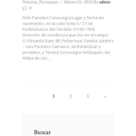
Noticias
,
Personajes
febrero 21, 2022
By
admin
0
Félix Paredes Consuegra Lugar y fecha de
nacimiento: en la calle Grito n.º 27 de
Pueblonuevo del Terrible, 01/05/1918.
Dirección de residencia que dio en el campo:
C/ Eduardo Dato 98, Peñarroya. Familia: padres
– Luis Paredes Carrasco, de Belalcázar y
jornalero, y Teresa Consuegra Velázquez, de
Aldea de Los…
Paginación
PAGE
1
PAGE
2
PAGE
3
>
de
entradas
Buscar