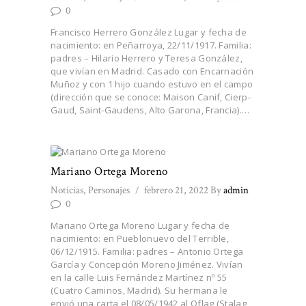
0
Francisco Herrero González Lugar y fecha de
nacimiento: en Peñarroya, 22/11/1917. Familia:
padres – Hilario Herrero y Teresa González,
que vivían en Madrid. Casado con Encarnación
Muñoz y con 1 hijo cuando estuvo en el campo
(dirección que se conoce: Maison Canif, Cierp-
Gaud, Saint-Gaudens, Alto Garona, Francia).…
Mariano Ortega Moreno
Noticias
,
Personajes
febrero 21, 2022
By
admin
0
Mariano Ortega Moreno Lugar y fecha de
nacimiento: en Pueblonuevo del Terrible,
06/12/1915. Familia: padres – Antonio Ortega
García y Concepción Moreno Jiménez. Vivían
en la calle Luis Fernández Martínez nº 55
(Cuatro Caminos, Madrid). Su hermana le
envió una carta el 08/05/1942 al Oflag (Stalag