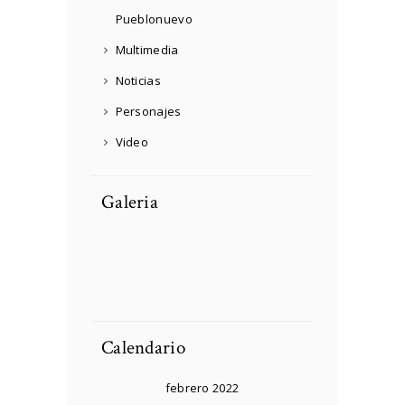
Pueblonuevo
Multimedia
Noticias
Personajes
Video
Galeria
DCIM100MEDIADJI_
0025.JPG
Soldier preparing
Soldier preparing
tactical gear for action
tactical gear for action
Soldier preparing
Person Choosing
battle.
battle.
tactical gear for action
Destination On Map
battle.
Concept
Calendario
febrero 2022