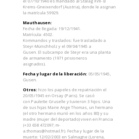
el 07/10/1940 es mandado al Stalag XVII- B
Krems-Gneixendorf (Austria), donde le asignan
la matrícula 59929.
Mauthausen:
Fecha de llegada: 19/12/1941.
Matrícula: 4502.
Kommandos y traslados: fue trasladado a
Steyr-Münichholz y el 09/04/1945 a
Gusen. El subcampo de Steyr era una planta
de armamento (1971 prisioneros
asignados).
Fecha y lugar de la liberación:
05/05/1945,
Gusen.
Otros:
hizo los papeles de repatriación el
20/05/1945 en Orsay (Paris). Se casó
con Paulette Gruselle y tuvieron 3 hijos. Una
de sus hijas Marie Ange Thomas, un hermano
(el otro hermano murió en los años 80) y su
madre (mujer del deportado) viven en Francia
(+33 658 472097; m-
a.thomas@hotmail.fr). Fecha y lugar de la
muerte: 12/02/2003 en Salmagne (Lorena,