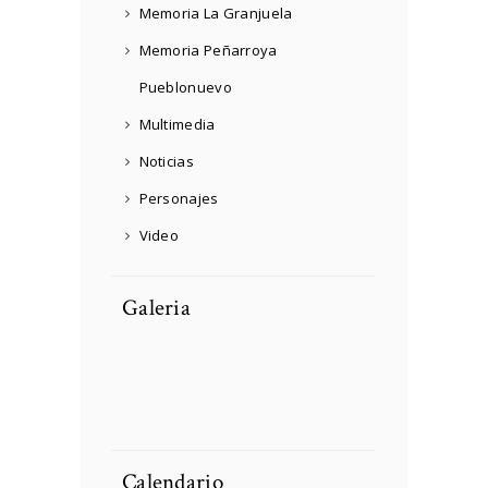
Memoria La Granjuela
Memoria Peñarroya
Pueblonuevo
Multimedia
Noticias
Personajes
Video
Galeria
DCIM100MEDIADJI_
0025.JPG
Soldier preparing
Soldier preparing
tactical gear for action
tactical gear for action
Soldier preparing
Person Choosing
battle.
battle.
tactical gear for action
Destination On Map
battle.
Concept
Calendario