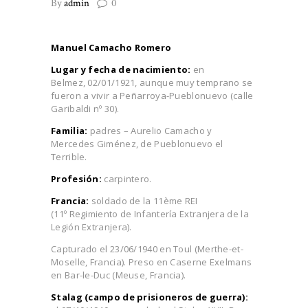
By
admin
0
Manuel Camacho Romero
Lugar y fecha de nacimiento:
en
Belmez, 02/01/1921, aunque muy temprano se
fueron a vivir a Peñarroya-Pueblonuevo (calle
Garibaldi nº 30).
Familia:
padres – Aurelio Camacho y
Mercedes Giménez, de Pueblonuevo el
Terrible.
Profesión:
carpintero.
Francia:
soldado de la 11ème REI
(11º Regimiento de Infantería Extranjera de la
Legión Extranjera).
Capturado el 23/06/1940 en Toul (Merthe-et-
Moselle, Francia). Preso en Caserne Exelmans
en Bar-le-Duc (Meuse, Francia).
Stalag (campo de prisioneros de guerra):