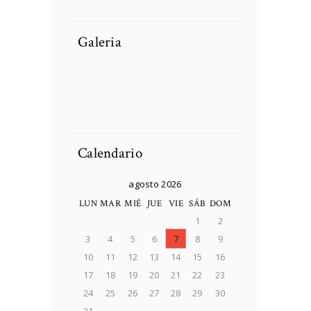
Galeria
DCIM100MEDIADJI_
0025.JPG
Soldier preparing
Soldier preparing
tactical gear for action
tactical gear for action
Soldier preparing
Person Choosing
battle.
battle.
tactical gear for action
Destination On Map
battle.
Concept
Calendario
agosto 2026
LUN
MAR
MIÉ
JUE
VIE
SÁB
DOM
1
2
3
4
5
6
7
8
9
10
11
12
13
14
15
16
17
18
19
20
21
22
23
24
25
26
27
28
29
30
31