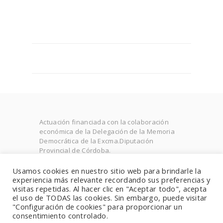
Actuación financiada con la colaboración
económica de la Delegación de la Memoria
Democrática de la Excma.Diputación
Provincial de Córdoba.
Expediente: MDCC20- 001.0011
Usamos cookies en nuestro sitio web para brindarle la
experiencia más relevante recordando sus preferencias y
visitas repetidas. Al hacer clic en "Aceptar todo", acepta
el uso de TODAS las cookies. Sin embargo, puede visitar
Developed by BeYourNetwork, All rights
"Configuración de cookies" para proporcionar un
reserved. Términos de uso and Política de
consentimiento controlado.
privacidad