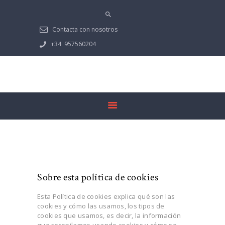
PRESENTACIÓN
PEÑARROYA-
Contacta con nosotros
PUEBLONUEVO
+34
957560204
MULTIMEDIA
NOTICIAS
GUADIATO
DOCUMENTACIÓN
Política de cookies
Sobre esta política de cookies
Esta Política de cookies explica qué son las
cookies y cómo las usamos, los tipos de
cookies que usamos, es decir, la información