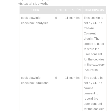
visitas al sitio web.
COOKIE
TIPO
DURACIÓN
DESCRIPCIÓN
cookielawinfo-
0
11 months
This cookie is
checkbox-analytics
set by GDPR
Cookie
Consent
plugin. The
cookie is used
to store the
user consent
for the cookies
in the category
"Analytics".
cookielawinfo-
0
11 months
The cookie is
checkbox-functional
set by GDPR
cookie
consent to
record the
user consent
for the cookies