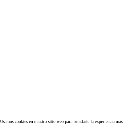
Usamos cookies en nuestro sitio web para brindarle la experiencia más
relevante recordando sus preferencias y visitas repetidas. Al hacer clic en
"Aceptar todo", acepta el uso de TODAS las cookies. Sin embargo, puede
visitar "Configuración de cookies" para proporcionar un consentimiento