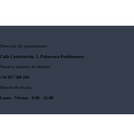
Dirección del ayuntamiento
Calle Constitución, 5, Peñarroya-Pueblonuevo
Nuestros números de telefono
+34 957 560 204
Horario de oficina
Lunes - Viernes - 8:00 - 15:00