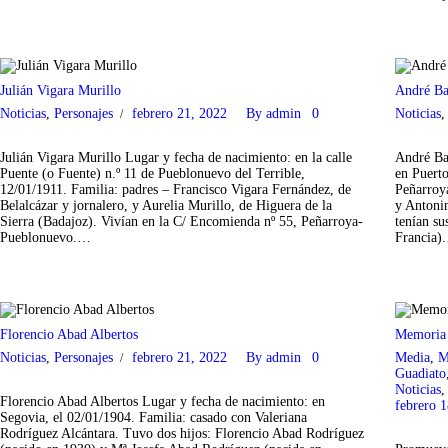
Julián Vigara Murillo
André Ba
Noticias
,
Personajes
febrero 21, 2022
By
admin
0
Noticias
Julián Vigara Murillo Lugar y fecha de nacimiento: en la calle
André Ba
Puente (o Fuente) n.º 11 de Pueblonuevo del Terrible,
en Puert
12/01/1911. Familia: padres – Francisco Vigara Fernández, de
Peñarroya
Belalcázar y jornalero, y Aurelia Murillo, de Higuera de la
y Antoni
Sierra (Badajoz). Vivían en la C/ Encomienda nº 55, Peñarroya-
tenían su
Pueblonuevo.…
Francia)
Florencio Abad Albertos
Memoria 
Noticias
,
Personajes
febrero 21, 2022
By
admin
0
Media
,
M
Guadiato
Noticias
Florencio Abad Albertos Lugar y fecha de nacimiento: en
febrero 
Segovia, el 02/01/1904. Familia: casado con Valeriana
Rodríguez Alcántara. Tuvo dos hijos: Florencio Abad Rodríguez