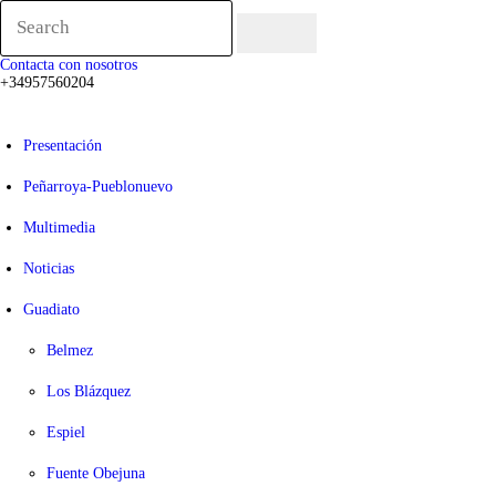
PRESENTACIÓN
Contacta con nosotros
PEÑARROYA-
+34
957560204
PUEBLONUEVO
Presentación
MULTIMEDIA
Peñarroya-Pueblonuevo
Multimedia
NOTICIAS
Noticias
GUADIATO
Guadiato
DOCUMENTACIÓN
Belmez
Los Blázquez
Espiel
Fuente Obejuna