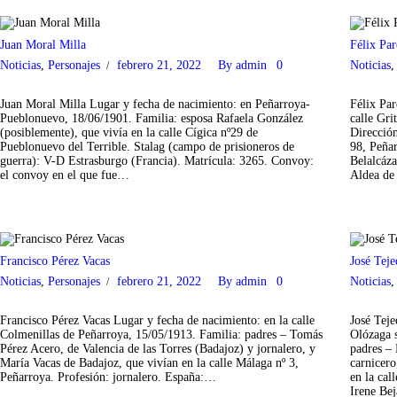
Juan Moral Milla
Félix Pa
Noticias
,
Personajes
febrero 21, 2022
By
admin
0
Noticias
Juan Moral Milla Lugar y fecha de nacimiento: en Peñarroya-
Félix Par
Pueblonuevo, 18/06/1901. Familia: esposa Rafaela González
calle Gri
(posiblemente), que vivía en la calle Cígica nº29 de
Direcció
Pueblonuevo del Terrible. Stalag (campo de prisioneros de
98, Peñar
guerra): V-D Estrasburgo (Francia). Matrícula: 3265. Convoy:
Belalcáza
el convoy en el que fue…
Aldea d
Francisco Pérez Vacas
José Tej
Noticias
,
Personajes
febrero 21, 2022
By
admin
0
Noticias
Francisco Pérez Vacas Lugar y fecha de nacimiento: en la calle
José Teje
Colmenillas de Peñarroya, 15/05/1913. Familia: padres – Tomás
Olózaga s
Pérez Acero, de Valencia de las Torres (Badajoz) y jornalero, y
padres –
María Vacas de Badajoz, que vivían en la calle Málaga nº 3,
carnicer
Peñarroya. Profesión: jornalero. España:…
en la cal
Irene Be