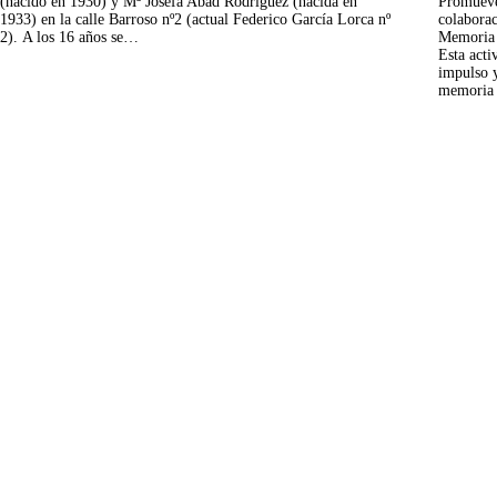
(nacido en 1930) y Mª Josefa Abad Rodríguez (nacida en
Promueve
1933) en la calle Barroso nº2 (actual Federico García Lorca nº
colaborac
2). A los 16 años se…
Memoria 
Esta acti
impulso y
memoria 
Paginación
de
entradas